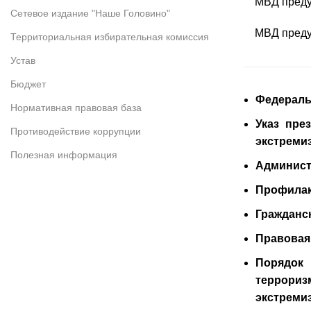
МВД предуп
Сетевое издание "Наше Головино"
МВД предупр
Территориальная избирательная комиссия
Устав
Бюджет
Федеральн
Нормативная правовая база
Указ пре
Противодействие коррупции
экстреми
Полезная информация
Админист
Профилак
Гражданс
Правовая
Порядок 
террориз
экстреми