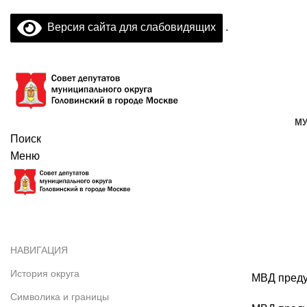
Версия сайта для слабовидящих
.
МУ
Поиск
Меню
Противодействие терроризму
НАВИГАЦИЯ
История округа
МВД предупр
Символика и границы