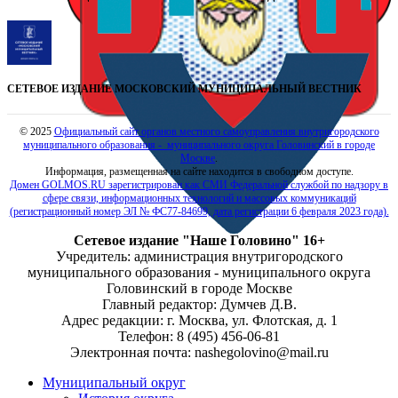
СЕТЕВОЕ ИЗДАНИЕ МОСКОВСКИЙ МУНИЦИПАЛЬНЫЙ ВЕСТНИК
© 2025
Официальный сайт органов местного самоуправления внутригородского
муниципального образования - муниципального округа Головинский в городе
Москве
.
Информация, размещенная на сайте находится в свободном доступе.
Домен GOLMOS.RU зарегистрирован как СМИ Федеральной службой по надзору в
сфере связи, информационных технологий и массовых коммуникаций
(регистрационный номер ЭЛ № ФС77-84699, дата регистрации 6 февраля 2023 года).
Сетевое издание "Наше Головино" 16+
Учредитель: администрация внутригородского
муниципального образования - муниципального округа
Головинский в городе Москве
Главный редактор: Думчев Д.В.
Адрес редакции: г. Москва, ул. Флотская, д. 1
Телефон: 8 (495) 456-06-81
Электронная почта: nashegolovino@mail.ru
Муниципальный округ